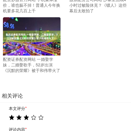
价，谁也躲不掉！普通人今年换
小时过敏险休克？《镖人》这些
机要多花几百上千
幕后太敢拍了
配资证券配资网站 一婚娶学
妹，二婚娶歌手，52岁出演
《沉默的荣耀》被于和伟带火了
相关评论
本文评分
*
评论内容
*