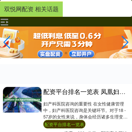
双悦网配资 相关话题
配资平台排名一览表 凤凰妇产科医院咨询全攻略
妇产科医院咨询的重要性 在女性健康管理
中，妇产科医院咨询是关键环节。对于18 -
57岁的女性来说，身体会经历诸多生理变
化，定期咨询专业医生，能及时了解自身健
配资平台排名一览表
康....