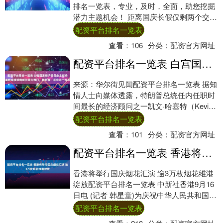
排名一览表，专业，及时，全面，助您挖掘
潜力主题机会！ 距离国庆长假仅剩两个交易
日，市场再次面临持股还是持币过节的抉
配资平台排名一览表
择。 从....
查看：
106
分类：
配资官方网址
配资平台排名一览表 白宫国家经济委员会主任哈塞特成接班鲍威尔最大热门，特朗普：是有这个考虑
来源：华尔街见闻配资平台排名一览表 据知
情人士向媒体透露，特朗普总统任内任职时
间最长的经济顾问之一凯文·哈塞特（Kevin
Hassett），目前是明年接替鲍威....
配资平台排名一览表
查看：
101
分类：
配资官方网址
配资平台排名一览表 香港将举行国庆烟花汇演 逾3万枚烟花维港绽放
香港将举行国庆烟花汇演 逾3万枚烟花维港
绽放配资平台排名一览表 中新社香港9月16
日电 (记者 韩星童)为庆祝中华人民共和国成
立76周年，香港特区行政长官李家超....
配资平台排名一览表