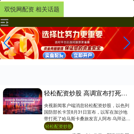
双悦网配资 相关话题
轻松配资炒股 高调宣布打死哈马斯高层 以媒却曝内部报告：失去全部国际信誉
央视新闻客户端消息轻松配资炒股，以色列
国防部长卡茨8月31日宣布，以军在加沙地
带打死了哈马斯卡桑旅发言人阿布·乌拜达。
这位常年蒙面亮相的发言人被视为哈马斯在
轻松配资炒股
加沙....