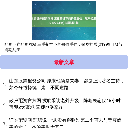
配资证券配资网站 三重韧性下的价值重估，敏华控股(01999.HK)与
周期共舞
最新文章
山东股票配资公司 原来他俩是夫妻，都是上海著名主持，
1、
如今分道扬镳，走上不同道路
散户配资官方网 撅腚采访老外升级，陈璇表态仅48小时，
2、
再迎2大噩耗 董卿也受牵连
证券配资网 琼瑶说：“从没有遇到过第二个可以与青霞媲
3、
美的女子‌，她的美世无其二。