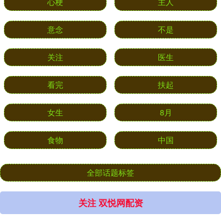
心梗
主人
意念
不是
关注
医生
看完
扶起
女生
8月
食物
中国
全部话题标签
关注 双悦网配资