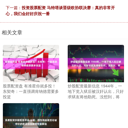
下一篇：
投资股票配资 马特塔谈晋级欧协联决赛：真的非常开
心，我们会好好庆祝一番
相关文章
股票配资盘 有准星你就多投！
炒股配资最新信息 1944年，一
东契奇：一直强调肯纳德需要多
地下党入狱后被汉奸认出，只好
投篮
求狱友将他勒死。没想到，将