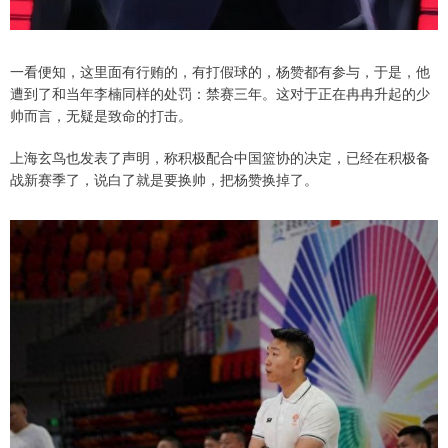
一看便知，这里面有行贿的，有打假球的，杨赞都有参与，于是，他
遭到了和当年李楠同样的处罚：禁赛三年。这对于正在冉冉升起的少
帅而言，无疑是致命的打击。
上海玄鸟也发表了声明，称积极配合中国篮协的决定，已经在积极备
战新赛季了，说白了就是要换帅，把杨赞换掉了。