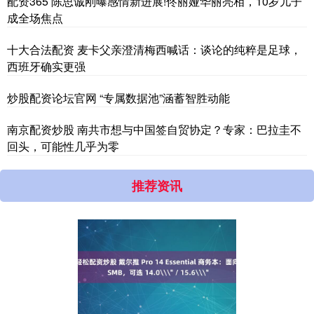
配资365 陈思诚刚曝感情新进展!佟丽娅华丽亮相，10岁儿子
成全场焦点
十大合法配资 麦卡父亲澄清梅西喊话：谈论的纯粹是足球，
西班牙确实更强
炒股配资论坛官网 “专属数据池”涵蓄智胜动能
南京配资炒股 南共市想与中国签自贸协定？专家：巴拉圭不
回头，可能性几乎为零
推荐资讯