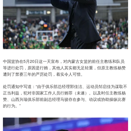
中国篮协在5月20日这一天宣布，对内蒙古女篮的前任主教练和队员
等进行处罚，原因是行贿，其他人其实都无足轻重，但原主教练杨赞
遭到了禁赛三年的严厉处罚，着实令人可惜。
处罚通知中写道：“由于俱乐部总经理郭佳洁、运动员邹启佳为谋取不
正当利益，犯对非国家工作人员行贿罪（未遂）。以及时任主教练杨
赞、山西兴瑞俱乐部前副总经理马骏存在参与、动议或协助操纵比赛
的行为。”