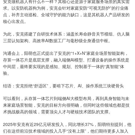
安克做机器人有什么不一样？其核心还是源于家庭服务场景的真实需
求。以安防机器狗为例，安克会针对家庭安防“可视无防护”的行业痛
点，补齐主动巡检、全域守护的能力缺口，这是其机器人产品研发的
核心出发点。
为此，安克搭建了自研技术体系：涵盖长寿命静音关节模组、仿人脑
三层认知架构、高效率AI数据工厂与毫秒级全身通信中枢。
沟通会上，阳萌也正式提出了安克的“1+X+N”家庭全场景智能架构，
存算一体芯片是底层支撑，融入端侧AI模型、打通设备的操作系统是
中间层，最终要实现的是感知、规划、控制基于一体的“真智能”体
验。
结语：安克拒绝“舒适区”，要啃下芯片、AI、操作系统三块硬骨头
可以看到，从存算一体芯片到端侧AI大模型布局，再到具身智能与未
来家庭场景智能，安克的目标方向很明确，但同时这些领域也都是技
术挑战极高的领域，需要顶尖人才与硬核技术团队的支撑。
2025年安克有近29亿元研发投入，同比增长37%，阳萌特别提到，他
们在这些前沿技术领域的投入几乎“没有上限”，他们期待更多人加入