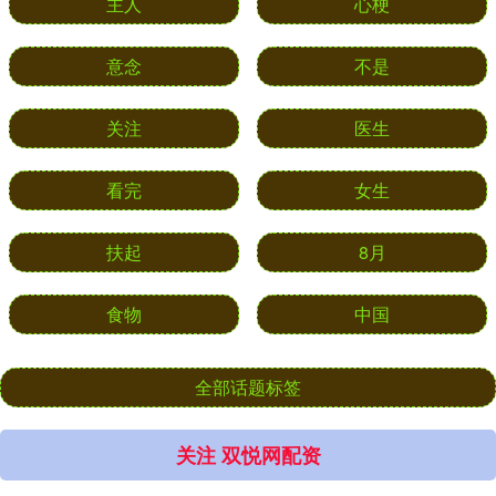
主人
心梗
意念
不是
关注
医生
看完
女生
扶起
8月
食物
中国
全部话题标签
关注 双悦网配资