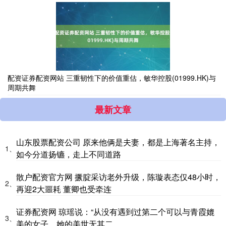
配资证券配资网站 三重韧性下的价值重估，敏华控股(01999.HK)与
周期共舞
最新文章
山东股票配资公司 原来他俩是夫妻，都是上海著名主持，
1、
如今分道扬镳，走上不同道路
散户配资官方网 撅腚采访老外升级，陈璇表态仅48小时，
2、
再迎2大噩耗 董卿也受牵连
证券配资网 琼瑶说：“从没有遇到过第二个可以与青霞媲
3、
美的女子‌，她的美世无其二。