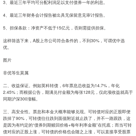
3、最近三年平均可分配利润足以支付债券一年的利息。
4、最近三年财务会计报告被出具无保留意见审计报告。
5、担保条款：净资产不低于15亿元，否则需提供担保。
这样筛选下来，A股上市公司符合条件的，不到30%，可谓优中选
优。
图片
非优等生莫属
二、收益保证。例如英科转债，6年票息总收益为14.7%，年化
2.45%；而根据公告，期满兑付金额为每张128元，仅此项收益就高于
同期沪深300涨幅。
三、高安全性。票息和本金大概率能够兑现。可转债对应的正股即便
跌掉了90%，可转债往往跌到面值附近就止跌了，并不一路跟跌，这
是因为有约定的“债券到期赎回价格+每年利率金额”在托底；而当可转
债对应的正股上涨，可转债的价格也会随之上涨，可以直接享受股票