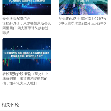
专业股票配资门户
配先查配资 手感冰凉！邹阳7投
talkSPORT：米尔顿凯恩斯否认
0中仅靠罚球拿到2分 三分2中0
阿里回归 四支西甲球队接触过
球员
轻松配资炒股 新剧《星光》上
线就翻车！出道搭档梁朝伟的
他，如今沦为人人喊打
相关评论