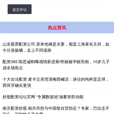
提交评论
热点资讯
山东股票配资公司 原来他俩是夫妻，都是上海著名主持，如
今分道扬镳，走上不同道路
配资365 陈思诚刚曝感情新进展!佟丽娅华丽亮相，10岁儿子
成全场焦点
十大合法配资 麦卡父亲澄清梅西喊话：谈论的纯粹是足球，
西班牙确实更强
炒股配资论坛官网 “专属数据池”涵蓄智胜动能
南京配资炒股 南共市想与中国签自贸协定？专家：巴拉圭不