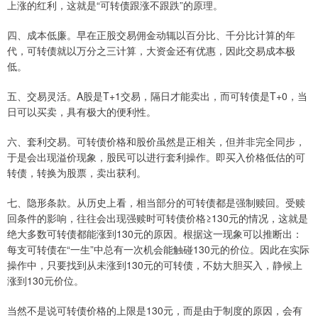
上涨的红利，这就是“可转债跟涨不跟跌”的原理。
四、成本低廉。早在正股交易佣金动辄以百分比、千分比计算的年
代，可转债就以万分之三计算，大资金还有优惠，因此交易成本极
低。
五、交易灵活。A股是T+1交易，隔日才能卖出，而可转债是T+0，当
日可以买卖，具有极大的便利性。
六、套利交易。可转债价格和股价虽然是正相关，但并非完全同步，
于是会出现溢价现象，股民可以进行套利操作。即买入价格低估的可
转债，转换为股票，卖出获利。
七、隐形条款。从历史上看，相当部分的可转债都是强制赎回。受赎
回条件的影响，往往会出现强赎时可转债价格≥130元的情况，这就是
绝大多数可转债都能涨到130元的原因。根据这一现象可以推断出：
每支可转债在“一生”中总有一次机会能触碰130元的价位。因此在实际
操作中，只要找到从未涨到130元的可转债，不妨大胆买入，静候上
涨到130元价位。
当然不是说可转债价格的上限是130元，而是由于制度的原因，会有