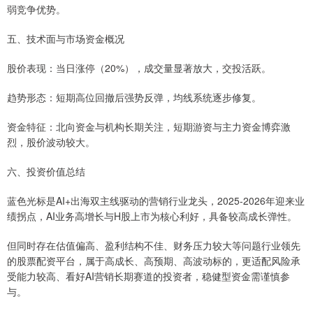
弱竞争优势。
五、技术面与市场资金概况
股价表现：当日涨停（20%），成交量显著放大，交投活跃。
趋势形态：短期高位回撤后强势反弹，均线系统逐步修复。
资金特征：北向资金与机构长期关注，短期游资与主力资金博弈激
烈，股价波动较大。
六、投资价值总结
蓝色光标是AI+出海双主线驱动的营销行业龙头，2025-2026年迎来业
绩拐点，AI业务高增长与H股上市为核心利好，具备较高成长弹性。
但同时存在估值偏高、盈利结构不佳、财务压力较大等问题行业领先
的股票配资平台，属于高成长、高预期、高波动标的，更适配风险承
受能力较高、看好AI营销长期赛道的投资者，稳健型资金需谨慎参
与。