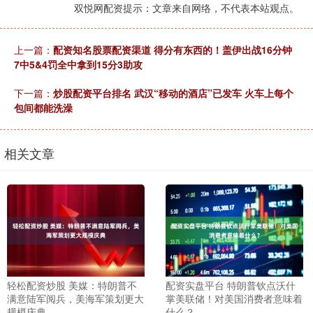
双悦网配资提示：文章来自网络，不代表本站观点。
上一篇：
配资知名股票配资渠道 得分有东西的！盖伊出战16分钟
7中5&4罚全中拿到15分3助攻
下一篇：
炒股配资平台排名 武汉“移动的酒店”已发车 火车上每个
包间都能洗澡
相关文章
轻松配资炒股 美媒：特朗普不
配资实盘平台 特朗普钦点沃什
满意陆军阅兵，美海军策划更大
掌美联储！对美国消费者意味着
规模庆典
什么？